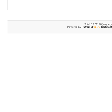
Total 0.021196(s) query
Powered by
Pu!mdHd
v0.7β
Certifica