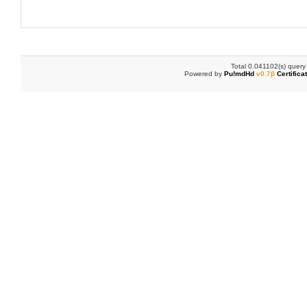
Total 0.041102(s) query
Powered by
Pu!mdHd
v0.7β
Certifica