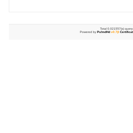
Total 0.021557(s) query
Powered by
Pu!mdHd
v0.7β
Certifica